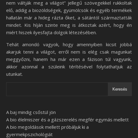
nem váltják meg a világot” jellegű szövegekkel rukkoltak
elő, addig a biozöldségek, gyümölcsök és egyéb termékek
hallatán már a hideg rázta őket, a sátántól származtatták
mindet. Kis híján szinte meg is átkoztak azért, hogy én
miért hiszek ilyesfajta dolgok létezésében.
Tehát amondó vagyok, hogy amennyiben kicsit jobbá
akarjuk tenni a világot, erről nem is elég csak magunkat
meggyőzni, hanem ha már ezen a fázison túl vagyunk,
akkor azonnal a szüleink térítésével folytathatjuk az
utunkat.
Keresés
A baj mindig csőstül jön
A bio élelmiszer és a gázszerelés megfér egymás mellett
A bio megoldások mellett próbáljuk ki a
gyermekpszichológiát