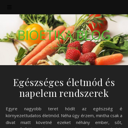
BIOETIKA BLOG
Személyes blog
Egészséges életmód és
napelem rendszerek
Egyre nagyobb teret hódít az egészség é
környezettudatos életmód. Néha úgy érzem, mintha csak a
divat miatt követné ezeket néhány ember, sőt,