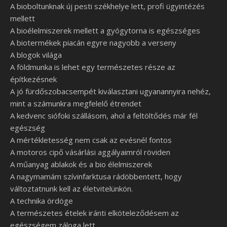
A bioboltunknak új pesti székhelye lett, profi ügyintézés
mellett
A bioélelmiszerek mellett a gyógytorna is egészséges
A biotermékek piacán egyre nagyobb a verseny
A blogok világa
A földmunka is lehet egy természetes része az
építkezésnek
A jó fürdőszobacsempét kiválasztani ugyanannyira nehéz,
mint a számunkra megfelelő étrendet
A kedvenc siófoki szállásom, ahol a feltöltődés már fél
egészség
A mértékletesség nem csak az evésnél fontos
A motoros cipő vásárlási aggályaimról röviden
A műanyag ablakok és a bio élelmiszerek
A nagymamám szívinfarktusa rádöbbentett, hogy
változtatnunk kell az életvitelünkön.
A technika ördöge
A természetes ételek iránti elköteleződésem az
egészségem záloga lett