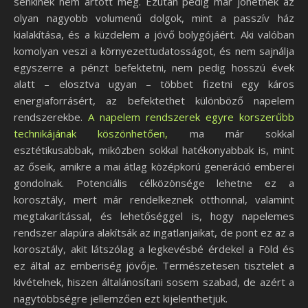
senkinek nem ártott meg. Ezután pedig már jöhetnek az
olyan nagyobb volumenű dolgok, mint a passzív ház
kialakítása, és a küzdelem a jövő bolygójáért. Aki valóban
komolyan veszi a környezettudatosságot, és nem sajnálja
egyszerre a pénzt befektetni, nem pedig hosszú évek
alatt – elosztva ugyan – többet fizetni egy káros
energiaforrásért, az befektethet különböző napelem
rendszerekbe.
A napelem rendszerek egyre korszerűbb
technikájának köszönhetően,
ma már sokkal
esztétikusabbak, miközben sokkal hatékonyabbak is, mint
az őseik, amikre a mai átlag középkorú generáció emberei
gondolnak. Potenciális célközönsége lehetne ez a
korosztály, mert már rendelkeznek otthonnal, valamint
megtakarítással, és lehetőséggel is, hogy napelemes
rendszer alapúra alakítsák az ingatlanjaikat, de pont ez az a
korosztály, akit látszólag a legkevésbé érdekel a Föld és
ez által az emberiség jövője. Természetesen tisztelet a
kivételnek, hiszen általánosítani sosem szabad, de azért a
nagytöbbségre jellemzően ezt kijelenthetjük.