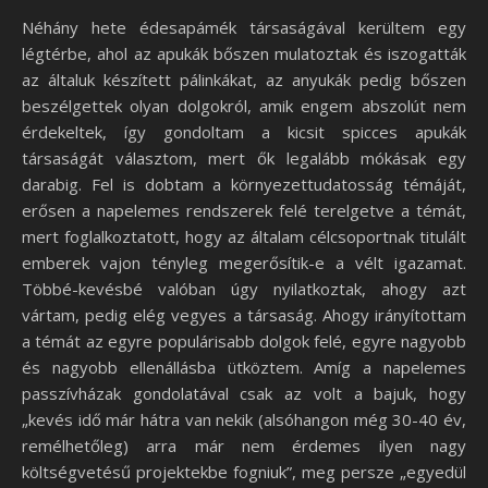
Néhány hete édesapámék társaságával kerültem egy
légtérbe, ahol az apukák bőszen mulatoztak és iszogatták
az általuk készített pálinkákat, az anyukák pedig bőszen
beszélgettek olyan dolgokról, amik engem abszolút nem
érdekeltek, így gondoltam a kicsit spicces apukák
társaságát választom, mert ők legalább mókásak egy
darabig. Fel is dobtam a környezettudatosság témáját,
erősen a napelemes rendszerek felé terelgetve a témát,
mert foglalkoztatott, hogy az általam célcsoportnak titulált
emberek vajon tényleg megerősítik-e a vélt igazamat.
Többé-kevésbé valóban úgy nyilatkoztak, ahogy azt
vártam, pedig elég vegyes a társaság. Ahogy irányítottam
a témát az egyre populárisabb dolgok felé, egyre nagyobb
és nagyobb ellenállásba ütköztem. Amíg a napelemes
passzívházak gondolatával csak az volt a bajuk, hogy
„kevés idő már hátra van nekik (alsóhangon még 30-40 év,
remélhetőleg) arra már nem érdemes ilyen nagy
költségvetésű projektekbe fogniuk”, meg persze „egyedül