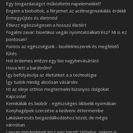
Egy biogazdaságot működtetni napelemekkel?
Engem a bioboltok, a férjemet az acélmegmunkálás érdekli
Érmegyűjtés és életmód
Étkezz egészségesen a hosszú életért
Fogalmi zavar: bioetikus vegán nyomtatóalkatrész? Mi is ez
pontosan?
Fontos az egészségünk - bioélelmiszerek és megfelelő
fűtés
Hol érdemes intézni egy bio nagybevásárlást
Hova lett a barátnőm?
Így befolyásolja az életünket a a technológia
Így tudok mindig akciósan vásárolni
Itt az ideje otthon megtermelni bizonyos dolgokat
Kapcsolat
Kemikáliák és biobőr - egészséges lábbelik nyomában
Konyhagépek szerzése a kedvenc éttermembe
Lakáskeresés biogazdálkodáshoz közel, de mégis
városban
Lassan mindenkinek lesz egy bérelt tárhelye, nekem is