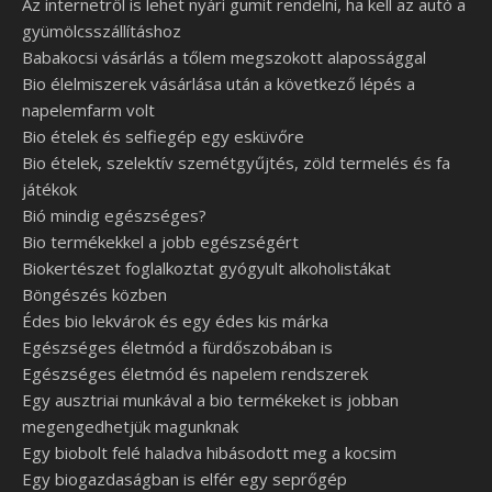
Az internetről is lehet nyári gumit rendelni, ha kell az autó a
gyümölcsszállításhoz
Babakocsi vásárlás a tőlem megszokott alapossággal
Bio élelmiszerek vásárlása után a következő lépés a
napelemfarm volt
Bio ételek és selfiegép egy esküvőre
Bio ételek, szelektív szemétgyűjtés, zöld termelés és fa
játékok
Bió mindig egészséges?
Bio termékekkel a jobb egészségért
Biokertészet foglalkoztat gyógyult alkoholistákat
Böngészés közben
Édes bio lekvárok és egy édes kis márka
Egészséges életmód a fürdőszobában is
Egészséges életmód és napelem rendszerek
Egy ausztriai munkával a bio termékeket is jobban
megengedhetjük magunknak
Egy biobolt felé haladva hibásodott meg a kocsim
Egy biogazdaságban is elfér egy seprőgép