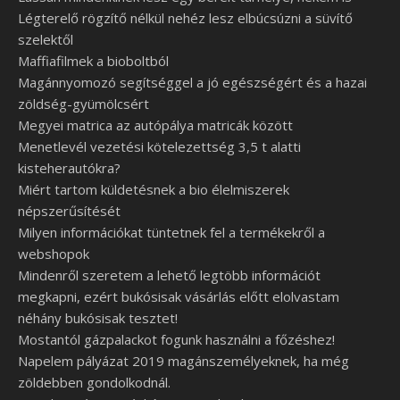
Légterelő rögzítő nélkül nehéz lesz elbúcsúzni a süvítő
szelektől
Maffiafilmek a bioboltból
Magánnyomozó segítséggel a jó egészségért és a hazai
zöldség-gyümölcsért
Megyei matrica az autópálya matricák között
Menetlevél vezetési kötelezettség 3,5 t alatti
kisteherautókra?
Miért tartom küldetésnek a bio élelmiszerek
népszerűsítését
Milyen információkat tüntetnek fel a termékekről a
webshopok
Mindenről szeretem a lehető legtöbb információt
megkapni, ezért bukósisak vásárlás előtt elolvastam
néhány bukósisak tesztet!
Mostantól gázpalackot fogunk használni a főzéshez!
Napelem pályázat 2019 magánszemélyeknek, ha még
zöldebben gondolkodnál.