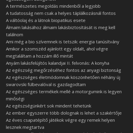
A természetes megoldás mindenből a legjobb
A tudatosság nem csak a helyes táplálkozásnál fontos
A váltóolaj és a látnok biopatikus esete
Álmaim lakásához álmaim lakásbiztosítását is meg kell
találnom
Ami még a bio szívemnek is tetszik: energia tanúsítvány
Amikor a szomszéd ajánlott egy oldalt, ahol végre
megtaláltam a hozzám illő mintát
Anyám lakásfelújítós kalandjai II. felvonás: A konyha
Az egészség megőrzéséhez fontos az anyagi biztonság
Az egészséges életmódomnak köszönhetően néhány új
swarovski fülbevalóval is gazdagodtam
Az egészséges termékek mellé a motorgumink is legyen
minőségi
Az egészségünkért sok mindent tehetünk
Az ember egyszerre több dolognak is lehet a szakértője
Az éves csapatépítő játékok végre egy remek helyen
lesznek megtartva