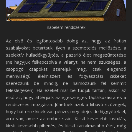
napelem rendszerek
Az első és legfontosabb dolog az, hogy az íratlan
szabályokat betartsuk, ilyen a szemetelés mellőzése, a
szelektív hulladékgyűjtés, a pazarló élet megszűntetése
(ne hagyjuk felkapcsolva a villanyt, ha nem szükséges, a
csöpögő csapokat szereljük meg, csak elegendő
mennyiségű élelmiszert és fogyasztási cikkeket
szerezzünk be mindig, ne halmozzunk fel semmit
feleslegesen). Ha ezeket már be tudjuk tartani, akkor az
első az, hogy áttérjünk az egészséges táplálkozásra és a
rendszeres mozgásra. Jöhetnek azok a kibúvó szövegek,
hogy hát erre kinek van pénze, meg ideje, de higgyétek el,
arra van, amire az ember szán. Kicsit kevesebb lustulás,
kicsit kevesebb pihenés, és kicsit tartalmasabb élet, még