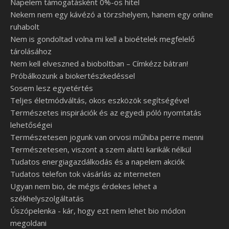
Napelem támogatásként 0%-os hitel
Nekem nem egy kávézó a törzshelyem, hanem egy online
ruhabolt
Nem is gondoltad volna mi kell a bioételek megfelelő
tárolásához
Nem kell elveszned a bioboltban – Címkézz bátran!
Próbálkozunk a biokertészkedéssel
Sosem lesz egyetértés
Teljes életmódváltás, okos eszközök segítségével
Természetes inspirációk és az egyedi póló nyomtatás
lehetőségei
Természetesen jogunk van orvosi műhiba perre menni
Természetesen, viszont a szem alatti karikák nélkül
Tudatos energiagazdálkodás és a napelem akciók
Tudatos telefon tok vásárlás az interneten
Ugyan nem bio, de mégis érdekes lehet a
székhelyszolgáltatás
Úszópelenka - kár, hogy ezt nem lehet bio módon
megoldani