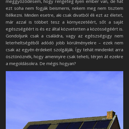
meggyőződésem, hogy rengeteg ilyen ember van, de hát
ezt soha nem fogják beismerni, nekem meg nem tisztem
ítélkezni. Minden esetre, aki csak divatból éli ezt az életet,
már azzal is többet tesz a környezetéért, sőt a saját
egészségéért is és ez által közvetetten a közösségéért is.
Gondoljunk csak a családra, vagy az egészségügy nem
leterheltségéből adódó jobb körülményekre – ezek nem
csak az egyén érdekeit szolgálják. Így tehát mindenkit arra
ösztönöznék, hogy amennyire csak teheti, térjen át ezekre
a megoldásokra. De mégis hogyan?