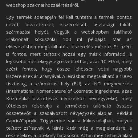
webshop szakmai hozzáértéséről.
Egy termék adatlapján fel kell tüntetni a termék pontos
nevét, összetételét, kiszerelését, tisztasági fokát,
származási helyét. Vegyük a webshopban található
Frakcionált kókuszolaj 100 ml példáját. Már az
elnevezésben megtalálható a kiszerelés mérete. Ez azért
is fontos, mert tartozik hozzá egy másik információ, a
legkisebb mértékegységre vetített ár, azaz 10 Ft/ml, mely
azért fontos, hogy össze lehessen vetni nagyobb
kiszerelések ár-arányával. A leírásban megtalálható a 100%
tisztaság, a származási hely (EU), az INCI megnevezés
(International Nomenclature of Cosmetic Ingredients, azaz
Kozmetikai összetevők nemzetközi névjegyzéke), mely
tételesen felsorolja a termékben található összes
összetevőt a szabályozott névjegyzék alapján. Például
Capric/Caprylic Triglyceride van a kókuszolajban, melyek
telített zsírsavak. A leírás kitér még a megjelenésre, a
részletekre, a jótékony hatásokra. Aztán még felhasználási