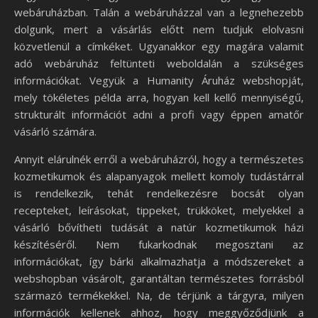
webáruházban. Talán a webáruházzal van a legnehezebb
dolgunk, mert a vásárlás előtt nem tudjuk elolvasni
közvetlenül a címkéket. Ugyanakkor egy magára valamit
adó webáruház feltünteti weboldalán a szükséges
információkat. Vegyük a Humanity Áruház webshopját,
mely tökéletes példa arra, hogyan kell kellő mennyiségű,
strukturált információt adni a profi vagy éppen amatőr
vásárló számára.
Annyit elárulnék erről a webáruházról, hogy a természetes
kozmetikumok és alapanyagok mellett komoly tudástárral
is rendelkezik, tehát rendelkezésre bocsát olyan
recepteket, leírásokat, tippeket, trükköket, melyekkel a
vásárló bővítheti tudását a natúr kozmetikumok házi
készítéséről. Nem fukarkodnak megosztani az
információkat, így bárki alkalmazhatja a módszereket a
webshopban vásárolt, garantáltan természetes forrásból
származó termékekkel. Na, de térjünk a tárgyra, milyen
információk kellenek ahhoz, hogy meggyőződjünk a