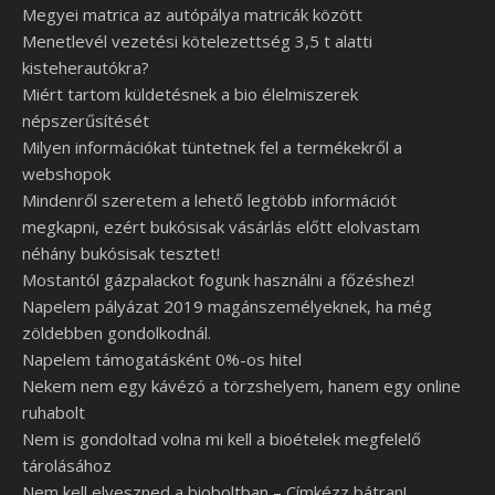
Megyei matrica az autópálya matricák között
Menetlevél vezetési kötelezettség 3,5 t alatti
kisteherautókra?
Miért tartom küldetésnek a bio élelmiszerek
népszerűsítését
Milyen információkat tüntetnek fel a termékekről a
webshopok
Mindenről szeretem a lehető legtöbb információt
megkapni, ezért bukósisak vásárlás előtt elolvastam
néhány bukósisak tesztet!
Mostantól gázpalackot fogunk használni a főzéshez!
Napelem pályázat 2019 magánszemélyeknek, ha még
zöldebben gondolkodnál.
Napelem támogatásként 0%-os hitel
Nekem nem egy kávézó a törzshelyem, hanem egy online
ruhabolt
Nem is gondoltad volna mi kell a bioételek megfelelő
tárolásához
Nem kell elveszned a bioboltban – Címkézz bátran!