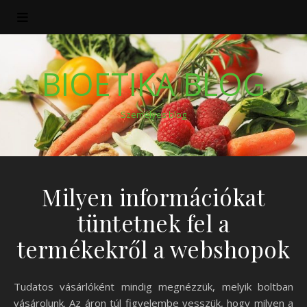
BIOETIKA BLOG
Személyes blog
Milyen információkat
tüntetnek fel a
termékekről a webshopok
Tudatos vásárlóként mindig megnézzük, melyik boltban
vásárolunk. Az áron túl figyelembe vesszük, hogy milyen a