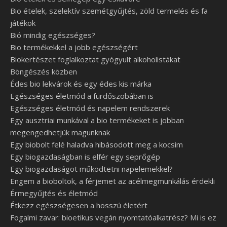
Bio ételek, szelektív szemétgyűjtés, zöld termelés és fa
játékok
Bió mindig egészséges?
Bio termékekkel a jobb egészségért
Biokertészet foglalkoztat gyógyult alkoholistákat
Böngészés közben
Édes bio lekvárok és egy édes kis márka
Egészséges életmód a fürdőszobában is
Egészséges életmód és napelem rendszerek
Egy ausztriai munkával a bio termékeket is jobban
megengedhetjük magunknak
Egy biobolt felé haladva hibásodott meg a kocsim
Egy biogazdaságban is elfér egy seprőgép
Egy biogazdaságot működtetni napelemekkel?
Engem a bioboltok, a férjemet az acélmegmunkálás érdekli
Érmegyűjtés és életmód
Étkezz egészségesen a hosszú életért
Fogalmi zavar: bioetikus vegán nyomtatóalkatrész? Mi is ez