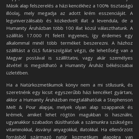
Másik alap felszerelés a házi kencékhez a 100% tisztaságú
illóolaj, mely megadja az adott krém esszenciáját. A
leguniverzálisabb és közkedvelt illat a levendula, de a
Humanity Áruházban több 100 illat közül választhatunk. A
szállítás 17.000 Ft felett ingyenes, így érdemes egy
alkalommal minél több terméket beszerezni. A házhoz
szállítást a GLS futárszolgálat végzi, de lehetőség van a
Magyar postával is szállíttatni, vagy akár személyes
átvétel is megoldható a Humanity Áruház békéscsabai
üzletében.
Ha a Natúrkozmetikumok könyv nem a mi stílusunk, és
szeretnénk egy kicsit egyszerűbb házi kencéket gyártani,
akkor a Humanity Áruházban megtalálhatóak a Stephenson
Melt & Pour alapjai, melyek olyan alap szappanok és
krémek, amiket lehet rögtön magukban is használni,
ugyanakkor szabadon dúsíthatóak a számunkra szükséges
vitaminokkal, ásványi anyagokkal, illatokkal. Ha ellenőrzött
forrásból származó natúr kozmetikum alapokra van