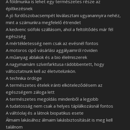
A földmunka is lehet egy természetes része az
építkezésnek
A jó fürdőszobacsempét kiválasztani ugyanannyira nehéz,
mint a számunkra megfelelő étrendet
A kedvenc siófoki szállásom, ahol a feltöltődés már fél
egészség
A mértékletesség nem csak az evésnél fontos
A motoros cipő vásárlási aggályaimról röviden
A műanyag ablakok és a bio élelmiszerek
A nagymamám szívinfarktusa rádöbbentett, hogy
változtatnunk kell az életvitelünkön.
A technika ördöge
A természetes ételek iránti elköteleződésem az
egészségem záloga lett
A természetes megoldás mindenből a legjobb
A tudatosság nem csak a helyes táplálkozásnál fontos
A váltóolaj és a látnok biopatikus esete
Álmaim lakásához álmaim lakásbiztosítását is meg kell
találnom