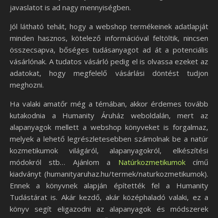
javaslatot is ad nagy mennyiségben.
Jól látható tehát, hogy a webshop termékeinek adatlapját
minden hasznos, kötelező információval feltöltik, nincsen
összecsapva, bőséges tudásanyagot ad át a potenciális
vásárlónak. A tudatos vásárló pedig el is olvassa ezeket az
adatokat, hogy megfelelő vásárlási döntést tudjon
meghozni.
Ha valaki amatőr még a témában, akkor érdemes tovább
kutakodnia a Humanity Áruház weboldalán, mert az
alapanyagok mellett a webshop könyveket is forgalmaz,
melyek a lehető legrészletesebben számolnak be a natúr
kozmetikumok világáról, alapanyagokról, elkészítési
módokról stb… Ajánlom a
Natúrkozmetikumok
című
kiadványt (humanityaruhaz.hu/termek/naturkozmetikumok).
Ennek a könyvnek alapján építették fel a Humanity
Tudástárat is. Akár kezdő, akár középhaladó valaki, ez a
könyv segít eligazodni az alapanyagok és módszerek