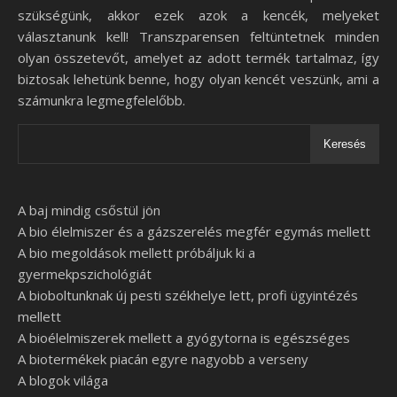
szükségünk, akkor ezek azok a kencék, melyeket
választanunk kell! Transzparensen feltüntetnek minden
olyan összetevőt, amelyet az adott termék tartalmaz, így
biztosak lehetünk benne, hogy olyan kencét veszünk, ami a
számunkra legmegfelelőbb.
Keresés
A baj mindig csőstül jön
A bio élelmiszer és a gázszerelés megfér egymás mellett
A bio megoldások mellett próbáljuk ki a
gyermekpszichológiát
A bioboltunknak új pesti székhelye lett, profi ügyintézés
mellett
A bioélelmiszerek mellett a gyógytorna is egészséges
A biotermékek piacán egyre nagyobb a verseny
A blogok világa