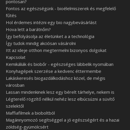
pontosan?
Fontos az egészségünk - bioélelmiszerek és megfelelő
fűtés
Hol érdemes intézni egy bio nagybevásárlást
Hova lett a barátnőm?
Így befolyásolja az életünket a a technológia
Így tudok mindig akciósan vásárolni
Itt az ideje otthon megtermelni bizonyos dolgokat
Kapcsolat
Kemikáliák és biobőr - egészséges lábbelik nyomában
Konyhagépek szerzése a kedvenc éttermembe
Lakáskeresés biogazdálkodáshoz közel, de mégis
városban
Lassan mindenkinek lesz egy bérelt tárhelye, nekem is
Légterelő rögzítő nélkül nehéz lesz elbúcsúzni a süvítő
szelektől
Maffiafilmek a bioboltból
Magánnyomozó segítséggel a jó egészségért és a hazai
zöldség-gyümölcsért