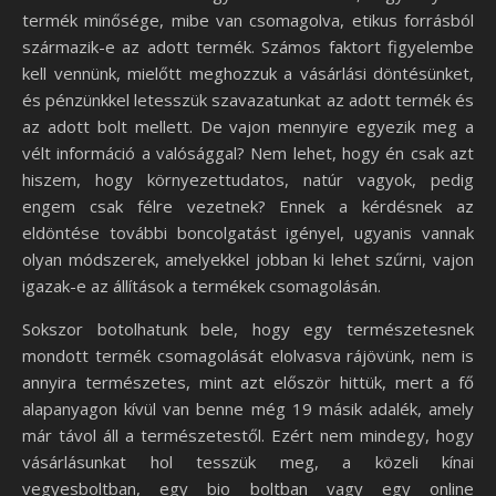
termék minősége, mibe van csomagolva, etikus forrásból
származik-e az adott termék. Számos faktort figyelembe
kell vennünk, mielőtt meghozzuk a vásárlási döntésünket,
és pénzünkkel letesszük szavazatunkat az adott termék és
az adott bolt mellett. De vajon mennyire egyezik meg a
vélt információ a valósággal? Nem lehet, hogy én csak azt
hiszem, hogy környezettudatos, natúr vagyok, pedig
engem csak félre vezetnek? Ennek a kérdésnek az
eldöntése további boncolgatást igényel, ugyanis vannak
olyan módszerek, amelyekkel jobban ki lehet szűrni, vajon
igazak-e az állítások a termékek csomagolásán.
Sokszor botolhatunk bele, hogy egy természetesnek
mondott termék csomagolását elolvasva rájövünk, nem is
annyira természetes, mint azt először hittük, mert a fő
alapanyagon kívül van benne még 19 másik adalék, amely
már távol áll a természetestől. Ezért nem mindegy, hogy
vásárlásunkat hol tesszük meg, a közeli kínai
vegyesboltban, egy bio boltban vagy egy online