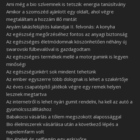
Ami még a bio szívemnek is tetszik: energia tanúsítvány
Amikor a szomszéd ajánlott egy oldalt, ahol végre
megtaláltam a hozzám illő mintát
Anyám lakásfelújítós kalandjai II. felvonás: A konyha
Az egészség megőrzéséhez fontos az anyagi biztonság
Az egészséges életmódomnak köszönhetően néhány új
swarovski fülbevalóval is gazdagodtam
Az egészséges termékek mellé a motorgumink is legyen
minőségi
Az egészségünkért sok mindent tehetünk
Az ember egyszerre több dolognak is lehet a szakértője
Az éves csapatépítő játékok végre egy remek helyen
lesznek megtartva
Az internetről is lehet nyári gumit rendelni, ha kell az autó a
gyümölcsszállításhoz
Babakocsi vásárlás a tőlem megszokott alapossággal
Bio élelmiszerek vásárlása után a következő lépés a
napelemfarm volt
Bio ételek és selfiegép egy esküvőre