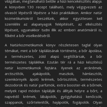
világában, megtanulható belőle a házi kencekészítés alapja.
A könyvben 130 recept található, mely végigvezeti az
olvasót lépésről lépésre a házi praktikákon. Amikor natúr
kozmetikumokról beszélünk, akkor együttesen kell
szemlélni az alapanyagok felépítését, az elkészítés
lépéseit, ugyanakkor tudni illik az emberi anatómiáról is,
főként a bőr viselkedéséről.
A Natúrkozmetikumok könyv részletesen taglal olyan
témákat, mint a bőr táplálásának története, a bőr ápolása,
a természetes, zöld alapú segítőtársak, a bőr
természetes táplálékai. Ezután tér rá a házi készítésű
natúr kozmetikumok fajtáira. Ilyenek az arckrémek,
arctisztítók, ajakápolók, maszkok, hámlasztók,
szemkörnyék ápoló krémek, bőrtisztítók, természetes
dezodorok és natúr parfümök, extra booster-ek a bőrnek,
melyek rapid módon táplálják és állítják helyre a bőrt, a
napvédő krémek, lábápolók, gyógyhatású kenőcsök,
szappanok, szőrtelenítők, hajápolók, fogápolók. Olyan