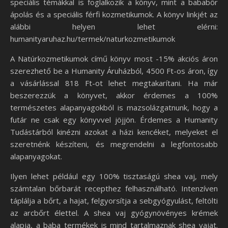
speciális témákkal is foglalkozik a könyv, mint a bababőr
ápolás és a speciális férfi kozmetikumok. A könyv linkjét az
alábbi helyen lehet elérni:
humanityaruhaz.hu/termek/naturkozmetikumok
A Natúrkozmetikumok című könyv most -15% akciós áron
szerezhető be a Humanity Áruházból, 4500 Ft-os áron, így
a vásárlással 818 Ft-ot lehet megtakarítani. Ha már
beszerezzük a könyvet, akkor érdemes a 100%
természetes alapanyagokból is mazsolázgatnunk, hogy a
futár ne csak egy könyvvel jöjjön. Érdemes a Humanity
Tudástárból kinézni azokat a házi kencéket, melyeket el
szeretnénk készíteni, és megrendelni a legfontosabb
alapanyagokat.
Ilyen lehet például egy 100% tisztaságú shea vaj, mely
számtalan bőrbarát recepthez felhasználható. Intenzíven
táplálja a bőrt, a hajat, felgyorsítja a sebgyógyulást, feltölti
az arcbőrt élettel. A shea vaj gyógynövényes krémek
alapja, a baba termékek is mind tartalmaznak shea vajat.